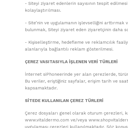
- Siteyi ziyaret edenlerin sayısının tespit edilm
kolaylaştırılması.
- Site’nin ve uygulamanın işlevselliğini arttırm
bulunmak, Siteyi ziyaret eden ziyaretçinin daha so
- Kişiselleştirme, hedefleme ve reklamcılık faaliye
alanlarıyla bağlantılı reklam gösterilmesi.
ÇEREZ VASITASIYLA İŞLENEN VERİ TÜRLERİ
İnternet siPhoneerinde yer alan çerezlerde, türüne
Bu veriler, eriştiğiniz sayfalar, erişim tarih ve saat
kapsamaktadır.
SİTEDE KULLANILAN ÇEREZ TÜRLERİ
Çerez dosyaları genel olarak oturum çerezleri, kalı
www.vitaldermo.com ve/veya www.shopvitaldermo.
uygulaması çerezleri kullanılmaktadır. Söz konusu