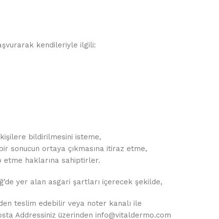
vurarak kendileriyle ilgili:
işilere bildirilmesini isteme,
 bir sonucun ortaya çıkmasına itiraz etme,
p etme haklarına sahiptirler.
’de yer alan asgari şartları içerecek şekilde,
eslim edebilir veya noter kanalı ile
posta Addressiniz üzerinden
info@vitaldermo.com