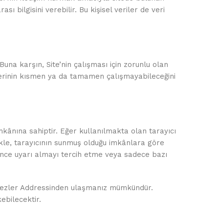
 bilgisini verebilir. Bu kişisel veriler de veri
 Buna karşın, Site’nin çalışması için zorunlu olan
vlerinin kısmen ya da tamamen çalışmayabileceğini
e imkânına sahiptir. Eğer kullanılmakta olan tarayıcı
ikle, tarayıcının sunmuş olduğu imkânlara göre
 önce uyarı almayı tercih etme veya sadece bazı
erezler Addressinden ulaşmanız mümkündür.
kebilecektir.