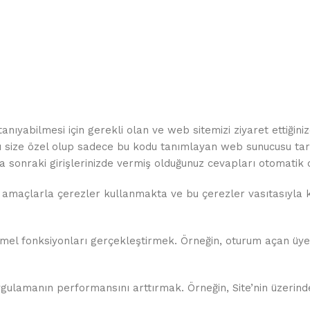
tanıyabilmesi için gerekli olan ve web sitemizi ziyaret ettiğini
ı size özel olup sadece bu kodu tanımlayan web sunucusu tarafı
sonraki girişlerinizde vermiş olduğunuz cevapları otomatik o
amaçlarla çerezler kullanmakta ve bu çerezler vasıtasıyla kiş
temel fonksiyonları gerçekleştirmek. Örneğin, oturum açan üyel
ygulamanın performansını arttırmak. Örneğin, Site’nin üzerinde