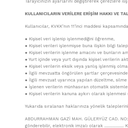
Tarayıcınızın ayarlarını değiştirerek çerezlere iliş
KULLANICILARIN VERİLERE ERİŞİM HAKKI VE TA
Kullanıcılar, KVKK’nın 11’inci maddesi kapsamında 
● Kişisel veri işlenip işlenmediğini öğrenme,
● Kişisel verileri işlenmişse buna ilişkin bilgi tale
● Kişisel verilerin işlenme amacını ve bunların a
● Yurt içinde veya yurt dışında kişisel verilerin akt
● Kişisel verilerin eksik veya yanlış işlenmiş olma
● İlgili mevzuatta öngörülen şartlar çerçevesinde 
● İlgili mevzuat uyarınca yapılan düzeltme, silme v
● İşlenen verilerin münhasıran otomatik sistemler 
● Kişisel verilerin kanuna aykırı olarak işlenmes
Yukarıda sıralanan haklarınıza yönelik taleplerin
ABDURRAHMAN GAZİ MAH. GÜLERYÜZ CAD. NO:8 SAN
gönderebilir, elektronik imzalı olarak …………….. K