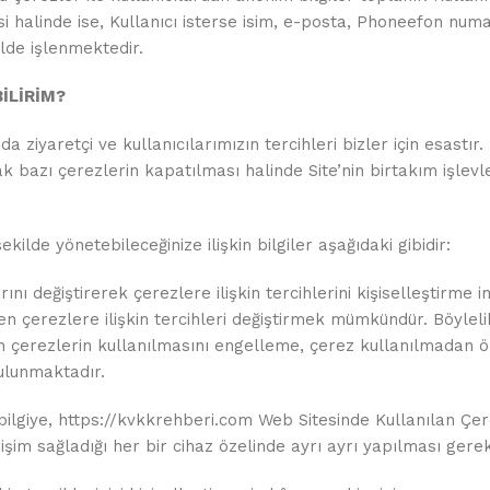
alinde ise, Kullanıcı isterse isim, e-posta, Phoneefon numarası
lde işlenmektedir.
İLİRİM?
 ziyaretçi ve kullanıcılarımızın tercihleri bizler için esastır.
ak bazı çerezlerin kapatılması halinde Site’nin birtakım işle
ekilde yönetebileceğinize ilişkin bilgiler aşağıdaki gibidir:
arını değiştirerek çerezlere ilişkin tercihlerini kişiselleştirm
en çerezlere ilişkin tercihleri değiştirmek mümkündür. Böylel
inin çerezlerin kullanılmasını engelleme, çerez kullanılmadan
ulunmaktadır.
ilgiye, https://kvkkrehberi.com Web Sitesinde Kullanılan Ç
erişim sağladığı her bir cihaz özelinde ayrı ayrı yapılması gere