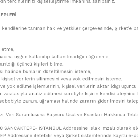
kin tercihlerinizi kişiselleştirme imkânına sahipsiniz.
LEPLERİ
kendilerine tanınan hak ve yetkiler çerçevesinde, Şirket’e baş
p etme,
macına uygun kullanılıp kullanılmadığını öğrenme,
arıldığı üçüncü kişileri bilme,
sı halinde bunların düzeltilmesini isteme,
kişisel verilerin silinmesini veya yok edilmesini isteme,
e yok edilme işlemlerinin, kişisel verilerin aktarıldığı üçüncü k
vasıtasıyla analiz edilmesi suretiyle kişinin kendisi aleyhine
i sebebiyle zarara uğraması halinde zararın giderilmesini tale
izi, Veri Sorumlusuna Başvuru Usul ve Esasları Hakkında Tebliğ
CAKTEPE- İSTANBUL Addressine ıslak imzalı olarak elden t
EP Addressine iletebilir veya Şirket sistemlerinde kayıtlı e-