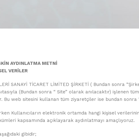
İŞKİN AYDINLATMA METNİ
SEL VERİLER
 SANAYİ TİCARET LİMİTED ŞİRKETİ ( Bundan sonra “Şirket”
ıtasıyla (Bundan sonra “ Site” olarak anılacaktır) işlenen tüm 
u web sitesini kullanan tüm ziyaretçiler ise bundan sonra “ K
nırken Kullanıcıların elektronik ortamda hangi kişisel verileri
hükümleri kapsamında açıklayarak aydınlatmayı amaçlıyoruz.
aşağıdaki gibidir;