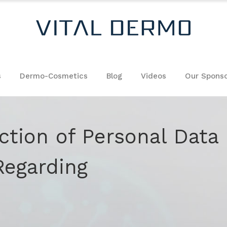
s
Dermo-Cosmetics
Blog
Videos
Our Sponso
ction of Personal Data
 Regarding