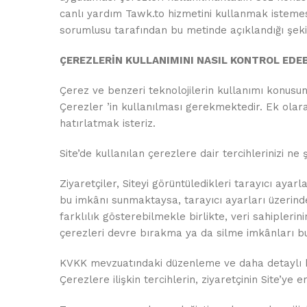
canlı yardım Tawk.to hizmetini kullanmak istemesi h
sorumlusu tarafından bu metinde açıklandığı şeki
ÇEREZLERİN KULLANIMINI NASIL KONTROL EDEB
Çerez ve benzeri teknolojilerin kullanımı konusunda
Çerezler ’in kullanılması gerekmektedir. Ek olar
hatırlatmak isteriz.
Site’de kullanılan çerezlere dair tercihlerinizi ne ş
Ziyaretçiler, Siteyi görüntüledikleri tarayıcı ayarl
bu imkânı sunmaktaysa, tarayıcı ayarları üzerind
farklılık gösterebilmekle birlikte, veri sahipler
çerezleri devre bırakma ya da silme imkânları b
KVKK mevzuatındaki düzenleme ve daha detaylı b
Çerezlere ilişkin tercihlerin, ziyaretçinin Site’ye 