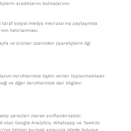
çilerin aradıklarını bulmalarının
üncü taraf sosyal medya mecralarına paylaşımda
rının hatırlanması.
yfa ve ürünler üzerinden ziyaretçilerin ilgi
anım tercihlerinize ilişkin veriler toplanmaktadır.
neği ve diğer tercihlerinize dair bilgileri
kip çerezleri olarak sınıflandırılabilir.
i olan Google Analytics, Whatsapp ve Tawk.to
ıcı’nın iletişim kurmak amacıyla sitede bulunan