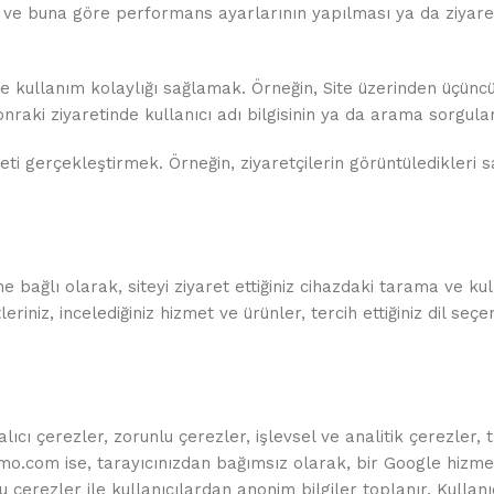
esi ve buna göre performans ayarlarının yapılması ya da ziyaret
ak ve kullanım kolaylığı sağlamak. Örneğin, Site üzerinden üç
nraki ziyaretinde kullanıcı adı bilgisinin ya da arama sorgula
ti gerçekleştirmek. Örneğin, ziyaretçilerin görüntüledikleri sa
 bağlı olarak, siteyi ziyaret ettiğiniz cihazdaki tarama ve kull
leriniz, incelediğiniz hizmet ve ürünler, tercih ettiğiniz dil seçe
cı çerezler, zorunlu çerezler, işlevsel ve analitik çerezler, ta
com ise, tarayıcınızdan bağımsız olarak, bir Google hizmet
 çerezler ile kullanıcılardan anonim bilgiler toplanır. Kullan