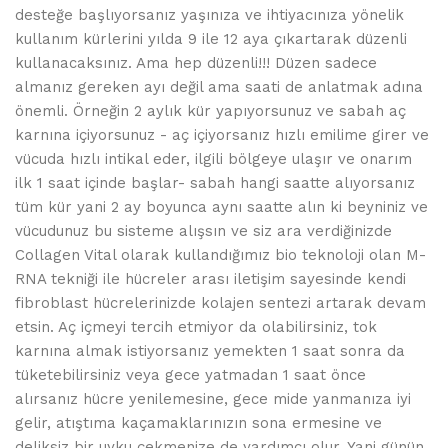
desteğe başlıyorsanız yaşınıza ve ihtiyacınıza yönelik
kullanım kürlerini yılda 9 ile 12 aya çıkartarak düzenli
kullanacaksınız. Ama hep düzenli!!! Düzen sadece
almanız gereken ayı değil ama saati de anlatmak adına
önemli. Örneğin 2 aylık kür yapıyorsunuz ve sabah aç
karnına içiyorsunuz - aç içiyorsanız hızlı emilime girer ve
vücuda hızlı intikal eder, ilgili bölgeye ulaşır ve onarım
ilk 1 saat içinde başlar- sabah hangi saatte alıyorsanız
tüm kür yani 2 ay boyunca aynı saatte alın ki beyniniz ve
vücudunuz bu sisteme alışsın ve siz ara verdiğinizde
Collagen Vital olarak kullandığımız bio teknoloji olan M-
RNA tekniği ile hücreler arası iletişim sayesinde kendi
fibroblast hücrelerinizde kolajen sentezi artarak devam
etsin. Aç içmeyi tercih etmiyor da olabilirsiniz, tok
karnına almak istiyorsanız yemekten 1 saat sonra da
tüketebilirsiniz veya gece yatmadan 1 saat önce
alırsanız hücre yenilemesine, gece mide yanmanıza iyi
gelir, atıştıma kaçamaklarınızın sona ermesine ve
deliksiz bir uyku çekmenize de yardımcı olur. Yani günün