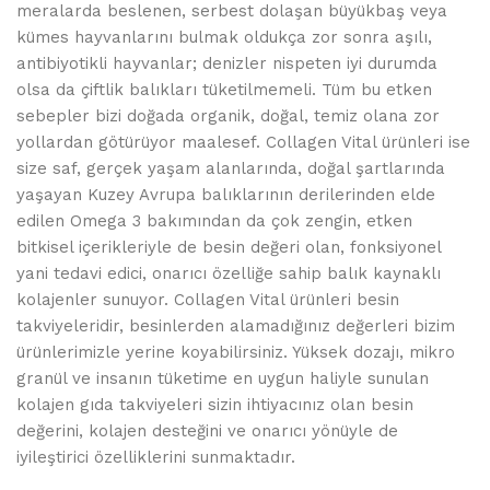
meralarda beslenen, serbest dolaşan büyükbaş veya
kümes hayvanlarını bulmak oldukça zor sonra aşılı,
antibiyotikli hayvanlar; denizler nispeten iyi durumda
olsa da çiftlik balıkları tüketilmemeli. Tüm bu etken
sebepler bizi doğada organik, doğal, temiz olana zor
yollardan götürüyor maalesef. Collagen Vital ürünleri ise
size saf, gerçek yaşam alanlarında, doğal şartlarında
yaşayan Kuzey Avrupa balıklarının derilerinden elde
edilen Omega 3 bakımından da çok zengin, etken
bitkisel içerikleriyle de besin değeri olan, fonksiyonel
yani tedavi edici, onarıcı özelliğe sahip balık kaynaklı
kolajenler sunuyor. Collagen Vital ürünleri besin
takviyeleridir, besinlerden alamadığınız değerleri bizim
ürünlerimizle yerine koyabilirsiniz. Yüksek dozajı, mikro
granül ve insanın tüketime en uygun haliyle sunulan
kolajen gıda takviyeleri sizin ihtiyacınız olan besin
değerini, kolajen desteğini ve onarıcı yönüyle de
iyileştirici özelliklerini sunmaktadır.