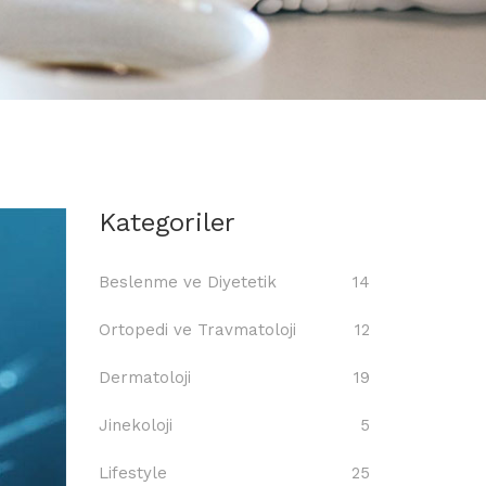
Kategoriler
Beslenme ve Diyetetik
14
Ortopedi ve Travmatoloji
12
Dermatoloji
19
Jinekoloji
5
Lifestyle
25