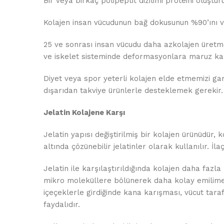
Bir veya birkaç polipeptit dizilimi proteini oluştu
Kolajen insan vücudunun bağ dokusunun %90’ını ve
25 ve sonrası insan vücudu daha azkolajen üretme
ve iskelet sisteminde deformasyonlara maruz kal
Diyet veya spor yeterli kolajen elde etmemizi gar
dışarıdan takviye ürünlerle desteklemek gerekir.
Jelatin Kolajene Karşı
Jelatin yapısı değiştirilmiş bir kolajen ürünüdür, 
altında çözünebilir jelatinler olarak kullanılır. İl
Jelatin ile karşılaştırıldığında kolajen daha fazla hi
mikro moleküllere bölünerek daha kolay emilime m
içeçeklerle girdiğinde kana karışması, vücut tar
faydalıdır.