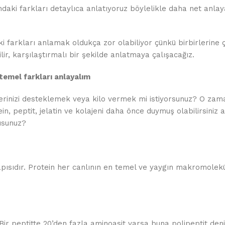
ındaki farkları detaylıca anlatıyoruz böylelikle daha net anla
ki farkları anlamak oldukça zor olabiliyor çünkü birbirlerine 
ir, karşılaştırmalı bir şekilde anlatmaya çalışacağız.
 temel farkları anlayalım
lerinizi desteklemek veya kilo vermek mi istiyorsunuz? O zam
n, peptit, jelatin ve kolajeni daha önce duymuş olabilirsiniz 
musunuz?
pısıdır. Protein her canlının en temel ve yaygın makromolek
Bir peptitte 20’den fazla aminoasit varsa buna polipeptit deni