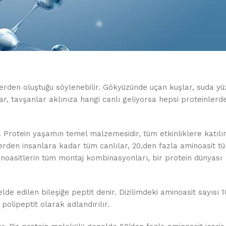
erden oluştuğu söylenebilir. Gökyüzünde uçan kuşlar, suda y
ar, tavşanlar aklınıza hangi canlı geliyorsa hepsi proteinlerd
. Protein yaşamın temel malzemesidir, tüm etkinliklere katılır
rden insanlara kadar tüm canlılar, 20,den fazla aminoasit t
minoasitlerin tüm montaj kombinasyonları, bir protein dünyası
elde edilen bileşiğe peptit denir. Dizilimdeki aminoasit sayısı 
polipeptit olarak adlandırılır.