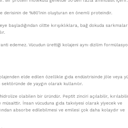
rur. Bir protein molekülü genelde 50’den fazla aminoasit içerir.
 derisinin de %80’inin oluşturan en önemli proteindir.
ye başladığından ciltte kırışıklıklara, bağ dokuda sarkmalar
ır.
anti edemez. Vücudun ürettiği kolajeni aynı dizilim formülasy
kolajenden elde edilen özellikle gıda endüstrisinde jöle veya y
aç sektöründe de yaygın olarak kullanılır.
drolize olabilen bir üründür. Peptit zinciri açılabilir, kırılabili
üsaittir. İnsan vücuduna gıda takviyesi olarak yiyecek ve
afından absorbe edilebilmesi ve emilesi çok daha kolaydır ve