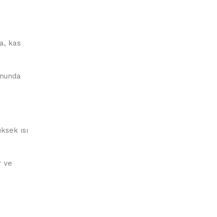
a, kas
onunda
üksek ısı
r ve