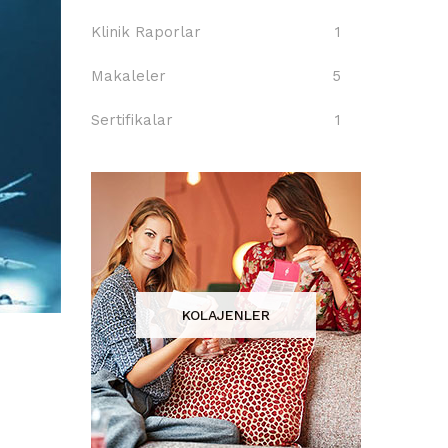
Klinik Raporlar
1
Makaleler
5
Sertifikalar
1
KOLAJENLER