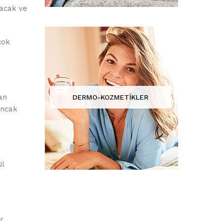
yacak ve
çok
an
DERMO-KOZMETİKLER
ancak
ül
r.