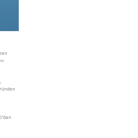
üzen
en
,
üründen
10’dan