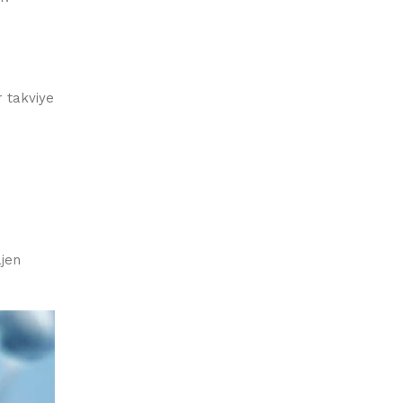
r takviye
ajen