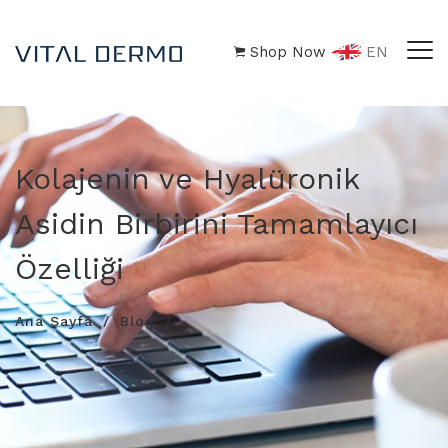
Shop Now
EN
Kolajenin ve Hyalüronik
Asidin Birbirini Tamamlayıcı
Özelliği
Ana Sayfa
Blog