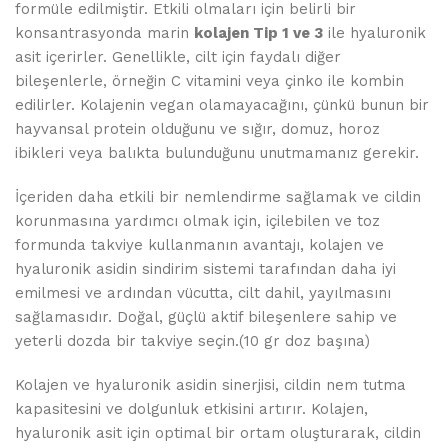
formüle edilmiştir. Etkili olmaları için belirli bir
konsantrasyonda marin
kolajen Tip 1 ve 3
ile hyaluronik
asit içerirler. Genellikle, cilt için faydalı diğer
bileşenlerle, örneğin C vitamini veya çinko ile kombin
edilirler. Kolajenin vegan olamayacağını, çünkü bunun bir
hayvansal protein olduğunu ve sığır, domuz, horoz
ibikleri veya balıkta bulunduğunu unutmamanız gerekir.
İçeriden daha etkili bir nemlendirme sağlamak ve cildin
korunmasına yardımcı olmak için, içilebilen ve toz
formunda takviye kullanmanın avantajı, kolajen ve
hyaluronik asidin sindirim sistemi tarafından daha iyi
emilmesi ve ardından vücutta, cilt dahil, yayılmasını
sağlamasıdır. Doğal, güçlü aktif bileşenlere sahip ve
yeterli dozda bir takviye seçin.(10 gr doz başına)
Kolajen ve hyaluronik asidin sinerjisi, cildin nem tutma
kapasitesini ve dolgunluk etkisini artırır. Kolajen,
hyaluronik asit için optimal bir ortam oluşturarak, cildin