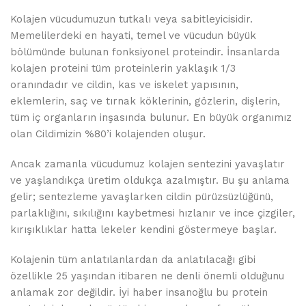
Kolajen vücudumuzun tutkalı veya sabitleyicisidir.
Memelilerdeki en hayati, temel ve vücudun büyük
bölümünde bulunan fonksiyonel proteindir. İnsanlarda
kolajen proteini tüm proteinlerin yaklaşık 1/3
oranındadır ve cildin, kas ve iskelet yapısının,
eklemlerin, saç ve tırnak köklerinin, gözlerin, dişlerin,
tüm iç organların inşasında bulunur. En büyük organımız
olan Cildimizin %80’i kolajenden oluşur.
Ancak zamanla vücudumuz kolajen sentezini yavaşlatır
ve yaşlandıkça üretim oldukça azalmıştır. Bu şu anlama
gelir; sentezleme yavaşlarken cildin pürüzsüzlüğünü,
parlaklığını, sıkılığını kaybetmesi hızlanır ve ince çizgiler,
kırışıklıklar hatta lekeler kendini göstermeye başlar.
Kolajenin tüm anlatılanlardan da anlatılacağı gibi
özellikle 25 yaşından itibaren ne denli önemli olduğunu
anlamak zor değildir. İyi haber insanoğlu bu protein