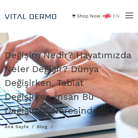
Shop Now
EN
Değişim Nedir? Hayatımızda
Neler Değişir? Dünya
Değişirken, Tabiat
Değişirken İnsan Bu
Değişimin Neresindedir?
Ana Sayfa
Blog