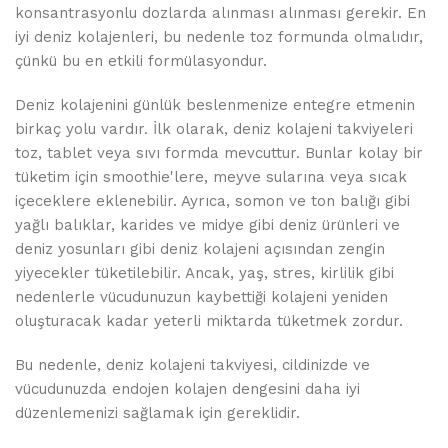
konsantrasyonlu dozlarda alınması alınması gerekir. En
iyi deniz kolajenleri, bu nedenle toz formunda olmalıdır,
çünkü bu en etkili formülasyondur.
Deniz kolajenini günlük beslenmenize entegre etmenin
birkaç yolu vardır. İlk olarak, deniz kolajeni takviyeleri
toz, tablet veya sıvı formda mevcuttur. Bunlar kolay bir
tüketim için smoothie'lere, meyve sularına veya sıcak
içeceklere eklenebilir. Ayrıca, somon ve ton balığı gibi
yağlı balıklar, karides ve midye gibi deniz ürünleri ve
deniz yosunları gibi deniz kolajeni açısından zengin
yiyecekler tüketilebilir. Ancak, yaş, stres, kirlilik gibi
nedenlerle vücudunuzun kaybettiği kolajeni yeniden
oluşturacak kadar yeterli miktarda tüketmek zordur.
Bu nedenle, deniz kolajeni takviyesi, cildinizde ve
vücudunuzda endojen kolajen dengesini daha iyi
düzenlemenizi sağlamak için gereklidir.