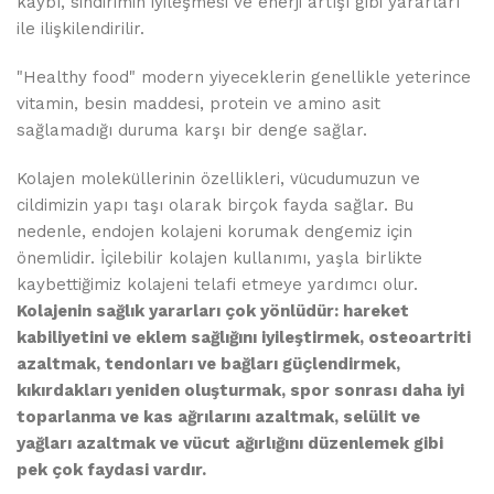
kaybı, sindirimin iyileşmesi ve enerji artışı gibi yararları
ile ilişkilendirilir.
"Healthy food" modern yiyeceklerin genellikle yeterince
vitamin, besin maddesi, protein ve amino asit
sağlamadığı duruma karşı bir denge sağlar.
Kolajen moleküllerinin özellikleri, vücudumuzun ve
cildimizin yapı taşı olarak birçok fayda sağlar. Bu
nedenle, endojen kolajeni korumak dengemiz için
önemlidir. İçilebilir kolajen kullanımı, yaşla birlikte
kaybettiğimiz kolajeni telafi etmeye yardımcı olur.
Kolajenin sağlık yararları çok yönlüdür: hareket
kabiliyetini ve eklem sağlığını iyileştirmek, osteoartriti
azaltmak, tendonları ve bağları güçlendirmek,
kıkırdakları yeniden oluşturmak, spor sonrası daha iyi
toparlanma ve kas ağrılarını azaltmak, selülit ve
yağları azaltmak ve vücut ağırlığını düzenlemek gibi
pek çok faydasi vardır.